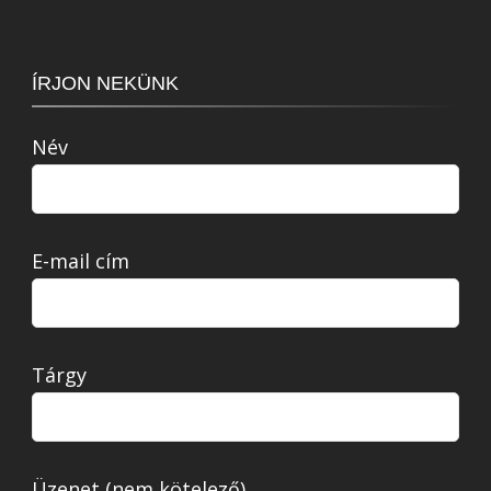
ÍRJON NEKÜNK
Név
E-mail cím
Tárgy
Üzenet (nem kötelező)