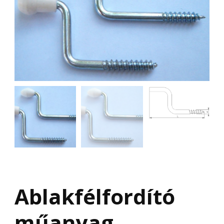
Ablakfélfordító
műanyag