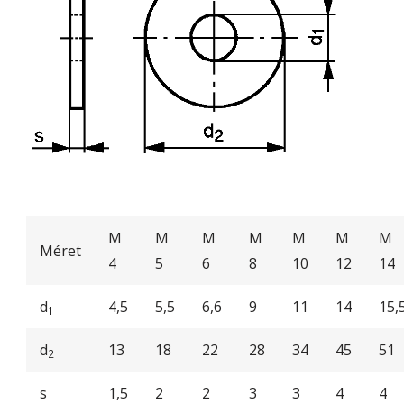
M
M
M
M
M
M
M
Méret
4
5
6
8
10
12
14
d
4,5
5,5
6,6
9
11
14
15,
1
d
13
18
22
28
34
45
51
2
s
1,5
2
2
3
3
4
4