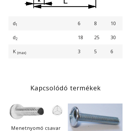
d
6
8
10
1
d
18
25
30
2
K
3
5
6
(max)
Kapcsolódó termékek
Menetnyomó csavar