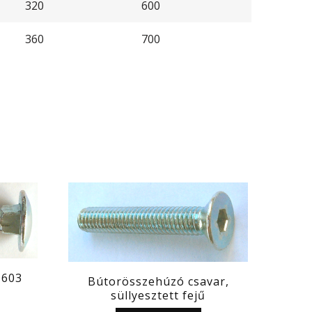
320
600
360
700
 603
Bútorösszehúzó csavar,
süllyesztett fejű