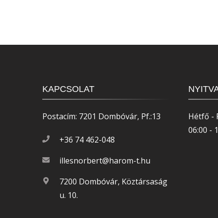
KAPCSOLAT
NYITV
Postacím: 7201 Dombóvár, Pf.:13
Hétfő - 
06:00 - 
+36 74 462-048
illesnorbert@harom-t.hu
7200 Dombóvár, Köztársaság
u. 10.