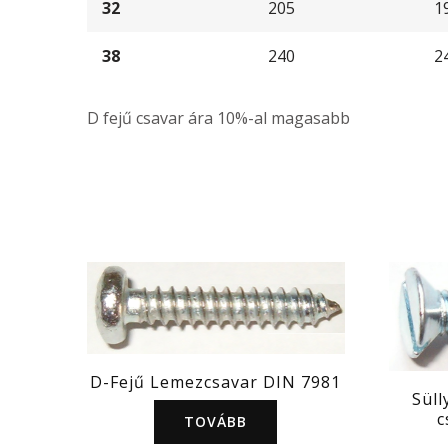
32
205
1
38
240
2
D fejű csavar ára 10%-al magasabb
D-Fejű Lemezcsavar DIN 7981
Süll
c
TOVÁBB