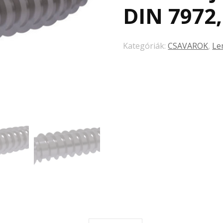
DIN 7972,
Kategóriák:
CSAVAROK
,
Le