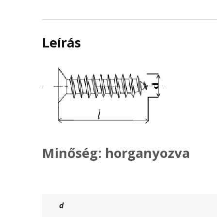
Leírás
Minőség: horganyozva
d