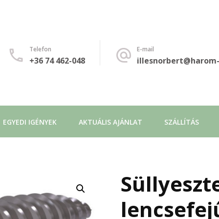
Telefon
E-mail
+36 74 462-048
illesnorbert@harom-
EGYEDI IGÉNYEK
AKTUÁLIS AJÁNLAT
SZÁLLÍTÁS
Süllyeszte
🔍
lencsefej