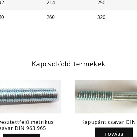
92
214
250
40
260
320
Kapcsolódó termékek
Kapupánt csavar DIN
yesztettfejű metrikus
savar DIN 963,965
TOVÁBB